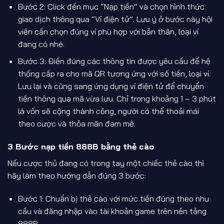
Bước 2: Click đến mục “Nạp tiền” và chọn hình thức
giao dịch thông qua “Ví điện tử”. Lưu ý ở bước này hội
viên cần chọn đúng ví phù hợp với bản thân, loại ví
đang có nhé.
Bước 3: Điền đúng các thông tin được yêu cầu để hệ
thống cấp ra cho mã QR tương ứng với số tiền, loại ví.
Lưu lại và cũng sang ứng dụng ví điện tử để chuyển
tiền thông qua mã vừa lưu. Chỉ trong khoảng 1 – 3 phút
là vốn sẽ cộng thành công, người có thể thoải mái
theo cược và thỏa mãn đam mê.
3 Bước nạp tiền 888B bằng thẻ cào
Nếu cược thủ đang có trong tay một chiếc thẻ cào thì
hãy làm theo hướng dẫn đúng 3 bước:
Bước 1: Chuẩn bị thẻ cào với mức tiền đúng theo nhu
cầu và đăng nhập vào tài khoản game trên nền tảng
888B.