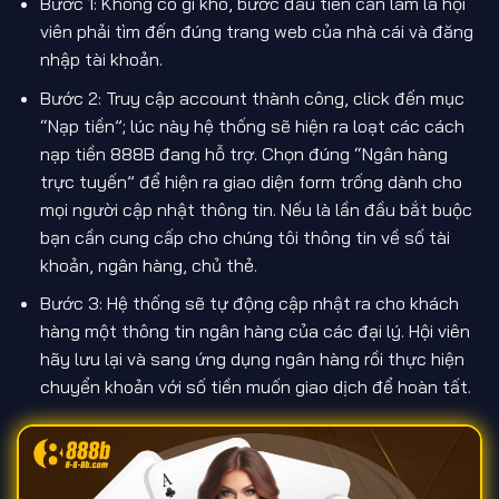
Bước 1: Không có gì khó, bước đầu tiên cần làm là hội
viên phải tìm đến đúng trang web của nhà cái và đăng
nhập tài khoản.
Bước 2: Truy cập account thành công, click đến mục
“Nạp tiền”; lúc này hệ thống sẽ hiện ra loạt các cách
nạp tiền 888B đang hỗ trợ. Chọn đúng “Ngân hàng
trực tuyến” để hiện ra giao diện form trống dành cho
mọi người cập nhật thông tin. Nếu là lần đầu bắt buộc
bạn cần cung cấp cho chúng tôi thông tin về số tài
khoản, ngân hàng, chủ thẻ.
Bước 3: Hệ thống sẽ tự động cập nhật ra cho khách
hàng một thông tin ngân hàng của các đại lý. Hội viên
hãy lưu lại và sang ứng dụng ngân hàng rồi thực hiện
chuyển khoản với số tiền muốn giao dịch để hoàn tất.