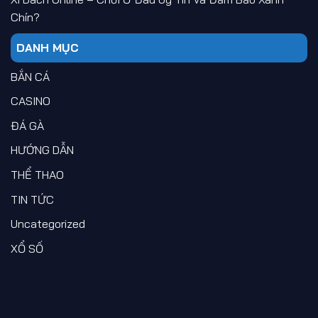
Chín?
DANH MỤC
BẮN CÁ
CASINO
ĐÁ GÀ
HƯỚNG DẪN
THỂ THAO
TIN TỨC
Uncategorized
XỔ SỐ